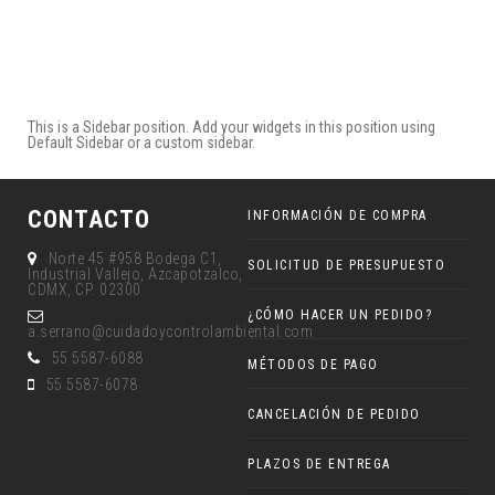
This is a Sidebar position. Add your widgets in this position using
Default Sidebar or a custom sidebar.
CONTACTO
INFORMACIÓN DE COMPRA
Norte 45 #958 Bodega C1,
SOLICITUD DE PRESUPUESTO
Industrial Vallejo, Azcapotzalco,
CDMX, CP. 02300
¿CÓMO HACER UN PEDIDO?
a.serrano@cuidadoycontrolambiental.com
55 5587-6088
MÉTODOS DE PAGO
55 5587-6078
CANCELACIÓN DE PEDIDO
PLAZOS DE ENTREGA