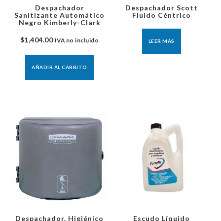
Despachador
Despachador Scott
Sanitizante Automático
Fluido Céntrico
Negro Kimberly-Clark
$
1,404.00
IVA no incluido
LEER MÁS
AÑADIR AL CARRITO
Despachador. Higiénico
Escudo Líquido