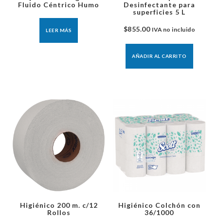
Fluido Céntrico Humo
Desinfectante para
superficies 5 L
$
855.00
IVA no incluido
LEER MÁS
AÑADIR AL CARRITO
Higiénico 200 m. c/12
Higiénico Colchón con
Rollos
36/1000