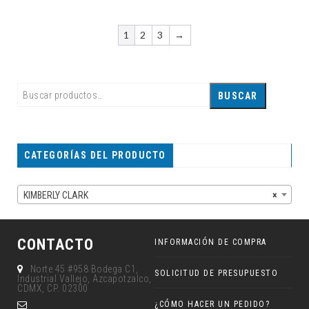
1
2
3
→
BUSCAR
CATEGORÍAS DEL PRODUCTO
KIMBERLY CLARK
×
CONTACTO
INFORMACIÓN DE COMPRA
Norte 45 #958 Bodega C1,
SOLICITUD DE PRESUPUESTO
Industrial Vallejo, Azcapotzalco,
CDMX, CP. 02300
¿CÓMO HACER UN PEDIDO?